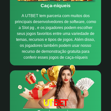
Caça-níqueis
A UTBET tem parceria com muitos dos
principais desenvolvedores de software, como
a Slot pg , e os jogadores podem escolher
seus jogos favoritos entre uma variedade de
temas, recursos e tipos de jogos. Além disso,
os jogadores também podem usar nosso
recurso de demonstração gratuita para
conferir esses jogos de caça-níqueis