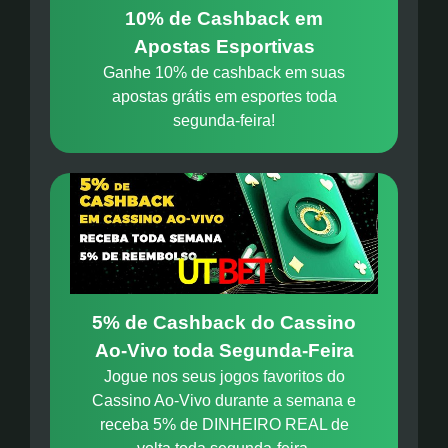
10% de Cashback em
Apostas Esportivas
Ganhe 10% de cashback em suas
apostas grátis em esportes toda
segunda-feira!
5% de Cashback do Cassino
Ao-Vivo toda Segunda-Feira
Jogue nos seus jogos favoritos do
Cassino Ao-Vivo durante a semana e
receba 5% de DINHEIRO REAL de