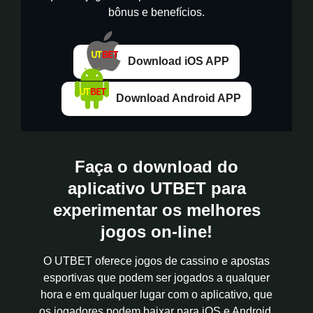
bônus e benefícios.
Download iOS APP
Download Android APP
Faça o download do
aplicativo UTBET para
experimentar os melhores
jogos on-line!
O UTBET oferece jogos de cassino e apostas
esportivas que podem ser jogados a qualquer
hora e em qualquer lugar com o aplicativo, que
os jogadores podem baixar para iOS e Android.