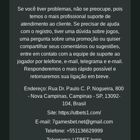
Se você tiver problemas, não se preocupe, pois
temos o mais profissional suporte de
atendimento ao cliente. Se precisar de ajuda
com o registro, tiver uma dúvida sobre jogos,
uma pergunta sobre uma promoção ou quiser
compartilhar seus comentários ou sugestões,
entre em contato com a equipe de suporte ao
jogador por telefone, e-mail, telegrama e e-mail.
Responderemos o mais rápido possível e
retornaremos sua ligação em breve.
Endereço: Rua Dr. Paulo C. P. Nogueira, 800
- Nova Campinas, Campinas - SP, 13092-
104, Brasil
Site: https://utbets1.com/
E-mail:
7gamesbet.net@gmail.com
Telefone: +551136629999
Telegrama: UTBET login