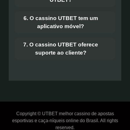
6. O cassino UTBET tem um
aplicativo móvel?
7. O cassino UTBET oferece
suporte ao cliente?
Copyright © UTBET melhor cassino de apostas
esportivas e caça-níqueis online do Brasil. All rights
reserved.