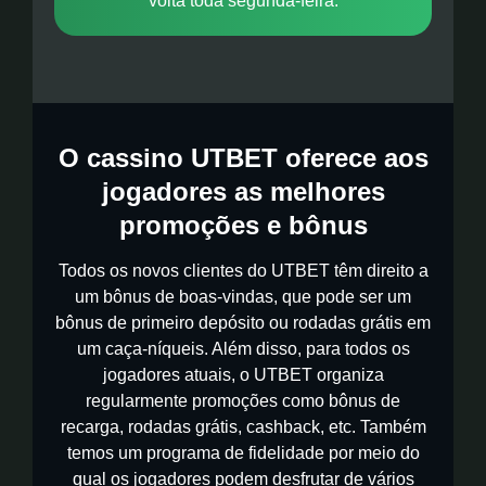
volta toda segunda-feira.
O cassino UTBET oferece aos
jogadores as melhores
promoções e bônus
Todos os novos clientes do UTBET têm direito a
um bônus de boas-vindas, que pode ser um
bônus de primeiro depósito ou rodadas grátis em
um caça-níqueis. Além disso, para todos os
jogadores atuais, o UTBET organiza
regularmente promoções como bônus de
recarga, rodadas grátis, cashback, etc. Também
temos um programa de fidelidade por meio do
qual os jogadores podem desfrutar de vários