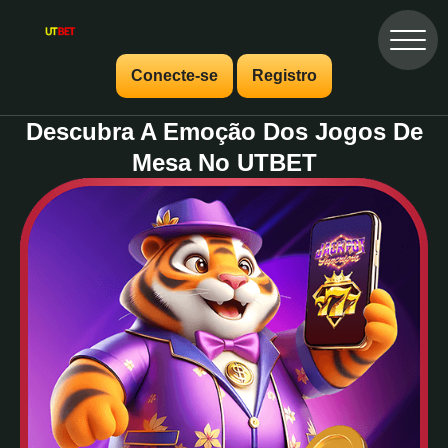
Conecte-se
Registro
Descubra A Emoção Dos Jogos De
Mesa No UTBET