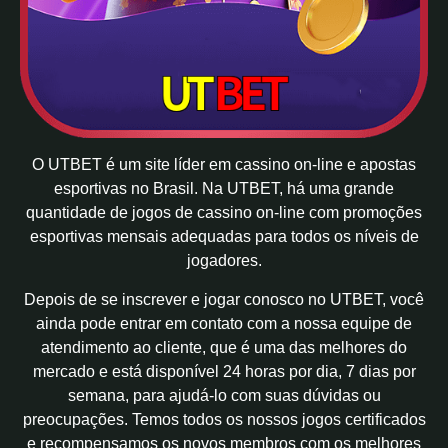
O UTBET é um site líder em cassino on-line e apostas
esportivas no Brasil. Na UTBET, há uma grande
quantidade de jogos de cassino on-line com promoções
esportivas mensais adequadas para todos os níveis de
jogadores.
Depois de se inscrever e jogar conosco no UTBET, você
ainda pode entrar em contato com a nossa equipe de
atendimento ao cliente, que é uma das melhores do
mercado e está disponível 24 horas por dia, 7 dias por
semana, para ajudá-lo com suas dúvidas ou
preocupações. Temos todos os nossos jogos certificados
e recompensamos os novos membros com os melhores