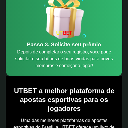
Passo 3. Solicite seu prêmio
Depois de completar o seu registro, você pode
solicitar o seu bônus de boas-vindas para novos
membros e começar a jogar!
UTBET a melhor plataforma de
apostas esportivas para os
jogadores
Uma das melhores plataformas de apostas
esportivas do Brasil, a UTBET oferece um livro de