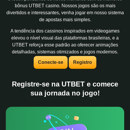
bônus UTBET casino. Nossos jogos são os mais
divertidos e interessantes, venha jogar em nosso sistema
de apostas mais simples.
A tendência dos cassinos inspirados em videogames
elevou o nível visual das plataformas brasileiras, e a
UTBET reforça esse padrão ao oferecer animações
detalhadas, sistemas otimizados e jogos modernos.
Conecte-se
Registro
Registre-se na UTBET e comece
sua jornada no jogo!