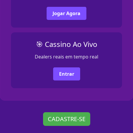
Jogar Agora
🎯 Cassino Ao Vivo
Dealers reais em tempo real
Entrar
CADASTRE-SE