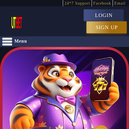
24*7 Support
Facebook
Email
LOGIN
SIGN UP
Menu