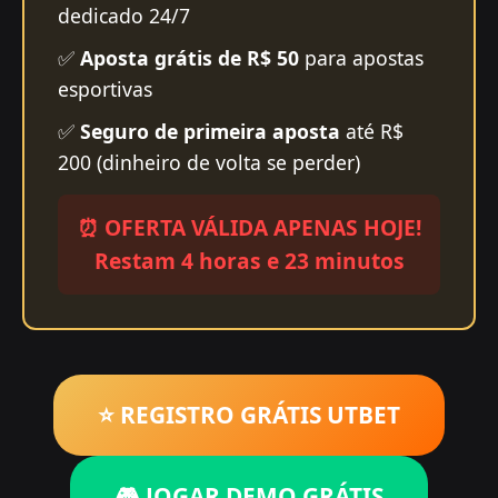
dedicado 24/7
✅
Aposta grátis de R$ 50
para apostas
esportivas
✅
Seguro de primeira aposta
até R$
200 (dinheiro de volta se perder)
⏰ OFERTA VÁLIDA APENAS HOJE!
Restam 4 horas e 23 minutos
⭐ REGISTRO GRÁTIS UTBET
🎮 JOGAR DEMO GRÁTIS