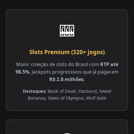
🎰
Slots Premium (320+ jogos)
Maior coleção de slots do Brasil com
RTP até
98.5%
. Jackpots progressivos que já pagaram
R$ 2.8 milhões
.
Destaques:
Book of Dead, Starburst, Sweet
Bonanza, Gates of Olympus, Wolf Gold