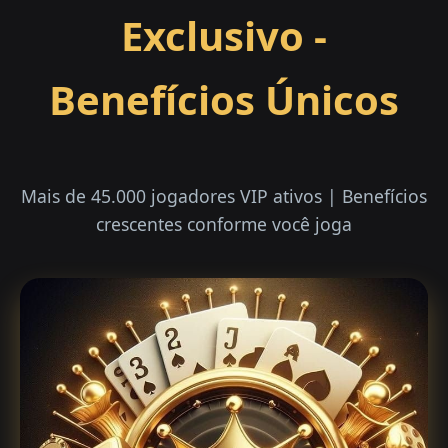
Exclusivo -
Benefícios Únicos
Mais de 45.000 jogadores VIP ativos | Benefícios
crescentes conforme você joga