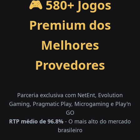
🎮 580+ Jogos
Premium dos
Melhores
Provedores
Parceria exclusiva com NetEnt, Evolution
Gaming, Pragmatic Play, Microgaming e Play'n
GO
RTP médio de 96.8%
- O mais alto do mercado
brasileiro