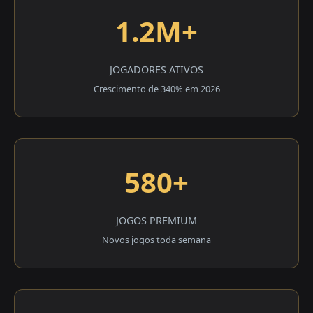
1.2M+
JOGADORES ATIVOS
Crescimento de 340% em 2026
580+
JOGOS PREMIUM
Novos jogos toda semana