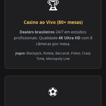
🏆
Casino ao Vivo (80+ mesas)
Dealers brasileiros
24/7 em estúdios
profissionais. Qualidade
4K Ultra HD
com 8
câmeras por mesa.
Jogos:
Blackjack, Roleta, Baccarat, Poker, Crazy
Time, Monopoly Live
⚽