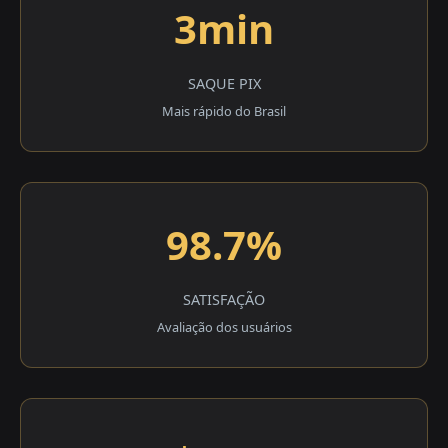
3min
SAQUE PIX
Mais rápido do Brasil
98.7%
SATISFAÇÃO
Avaliação dos usuários