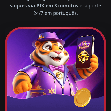
saques via PIX em 3 minutos
e suporte
24/7 em português.