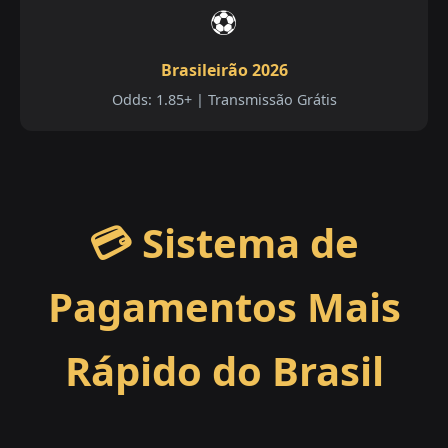
⚽
Brasileirão 2026
Odds: 1.85+ | Transmissão Grátis
💳 Sistema de
Pagamentos Mais
Rápido do Brasil