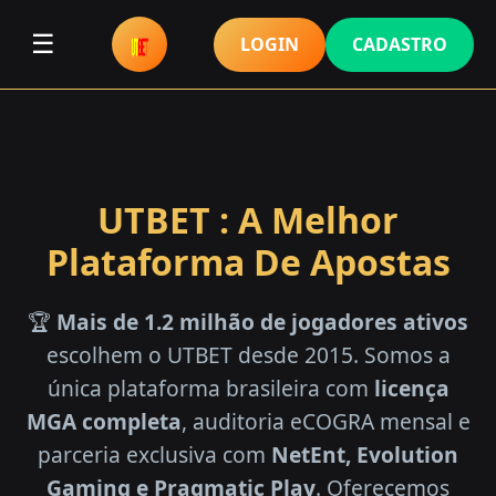
☰
LOGIN
CADASTRO
UTBET : A Melhor
Plataforma De Apostas
🏆
Mais de 1.2 milhão de jogadores ativos
escolhem o UTBET desde 2015. Somos a
única plataforma brasileira com
licença
MGA completa
, auditoria eCOGRA mensal e
parceria exclusiva com
NetEnt, Evolution
Gaming e Pragmatic Play
. Oferecemos