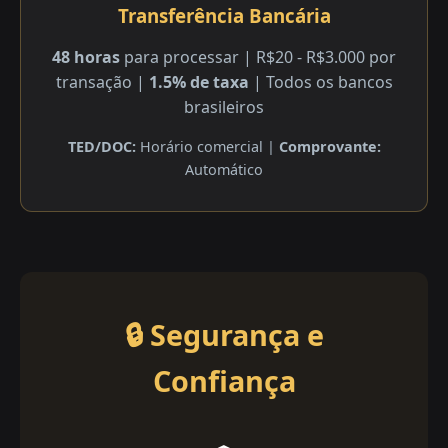
Transferência Bancária
48 horas
para processar | R$20 - R$3.000 por
transação |
1.5% de taxa
| Todos os bancos
brasileiros
TED/DOC:
Horário comercial |
Comprovante:
Automático
🔒 Segurança e
Confiança