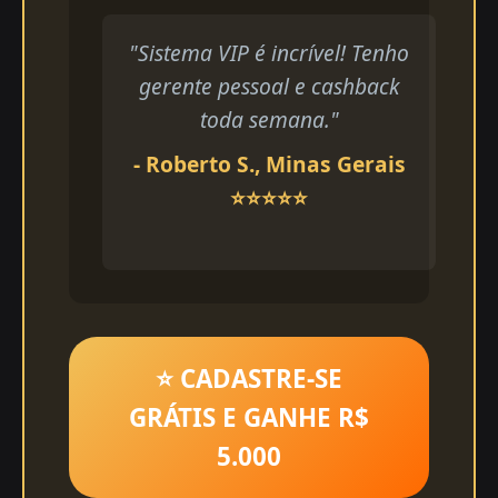
"Sistema VIP é incrível! Tenho
gerente pessoal e cashback
toda semana."
- Roberto S., Minas Gerais
⭐⭐⭐⭐⭐
⭐ CADASTRE-SE
GRÁTIS E GANHE R$
5.000