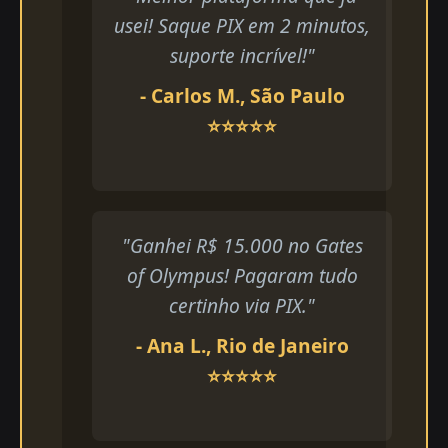
usei! Saque PIX em 2 minutos,
suporte incrível!"
- Carlos M., São Paulo
⭐⭐⭐⭐⭐
"Ganhei R$ 15.000 no Gates
of Olympus! Pagaram tudo
certinho via PIX."
- Ana L., Rio de Janeiro
⭐⭐⭐⭐⭐