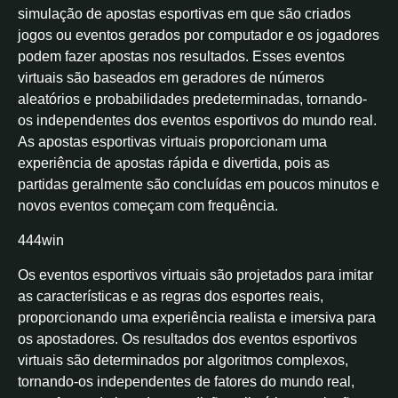
simulação de apostas esportivas em que são criados
jogos ou eventos gerados por computador e os jogadores
podem fazer apostas nos resultados. Esses eventos
virtuais são baseados em geradores de números
aleatórios e probabilidades predeterminadas, tornando-
os independentes dos eventos esportivos do mundo real.
As apostas esportivas virtuais proporcionam uma
experiência de apostas rápida e divertida, pois as
partidas geralmente são concluídas em poucos minutos e
novos eventos começam com frequência.
444win
Os eventos esportivos virtuais são projetados para imitar
as características e as regras dos esportes reais,
proporcionando uma experiência realista e imersiva para
os apostadores. Os resultados dos eventos esportivos
virtuais são determinados por algoritmos complexos,
tornando-os independentes de fatores do mundo real,