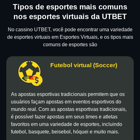
Tipos de esportes mais comuns
nos esportes virtuais da UTBET
No cassino UTBET, você pode encontrar uma variedade
de esportes virtuais em Esportes Virtuais, e os tipos mais
comuns de esportes são
Futebol virtual (Soccer)
As apostas esportivas tradicionais permitem que os
usuários façam apostas em eventos esportivos do
mundo real. Com as apostas esportivas tradicionais,
é possível fazer apostas em seus times e atletas
favoritos em uma variedade de esportes, incluindo
futebol, basquete, beisebol, hóquei e muito mais.