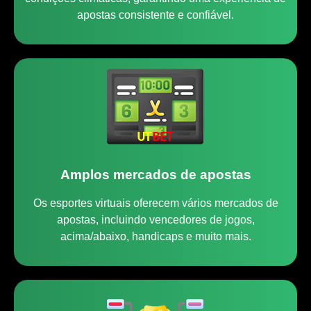
apostas consistente e confiável.
Amplos mercados de apostas
Os esportes virtuais oferecem vários mercados de
apostas, incluindo vencedores de jogos,
acima/abaixo, handicaps e muito mais.