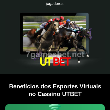
jogadores.
Benefícios dos Esportes Virtuais
no Cassino UTBET