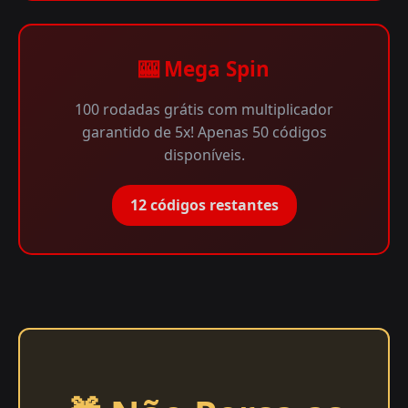
🎰 Mega Spin
100 rodadas grátis com multiplicador
garantido de 5x! Apenas 50 códigos
disponíveis.
12 códigos restantes