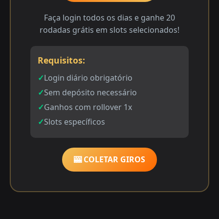
Faça login todos os dias e ganhe 20
rodadas grátis em slots selecionados!
Requisitos:
Login diário obrigatório
Sem depósito necessário
Ganhos com rollover 1x
Slots específicos
🎰 COLETAR GIROS