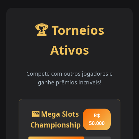
🏆 Torneios
Ativos
Compete com outros jogadores e
ganhe prêmios incríveis!
🎰 Mega Slots
R$
50.000
Championship