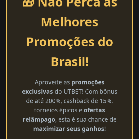
🎁 Não Perca as
Melhores
Promoções do
Brasil!
Aproveite as
promoções
exclusivas
do UTBET! Com bônus
de até 200%, cashback de 15%,
torneios épicos e
ofertas
relâmpago
, esta é sua chance de
maximizar seus ganhos
!