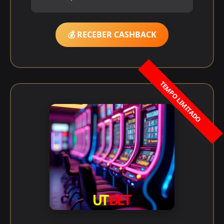
💰 RECEBER CASHBACK