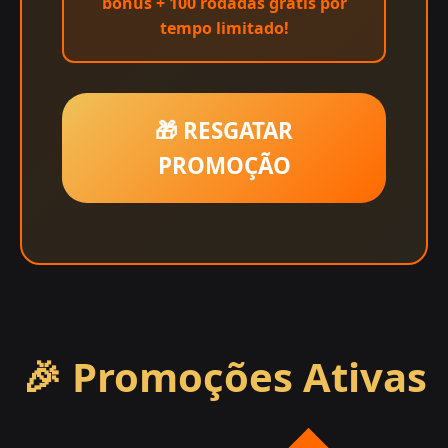
bônus + 100 rodadas grátis por
tempo limitado!
🎁 RESGATAR
PROMOÇÃO
🎉 Promoções Ativas