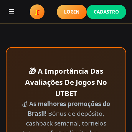
☰
LOGIN
CADASTRO
🎁 A Importância Das
Avaliações De Jogos No
UTBET
💰
As melhores promoções do
Brasil!
Bônus de depósito,
cashback semanal, torneios