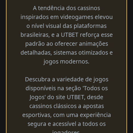
A tendência dos cassinos
inspirados em videogames elevou
o nível visual das plataformas
brasileiras, e a UTBET reforça esse
padrão ao oferecer animações
detalhadas, sistemas otimizados e
jogos modernos.
Descubra a variedade de jogos
disponíveis na seção 'Todos os
Jogos' do site UTBET, desde
cassinos clássicos a apostas
esportivas, com uma experiência
segura e acessível a todos os
jogadores.