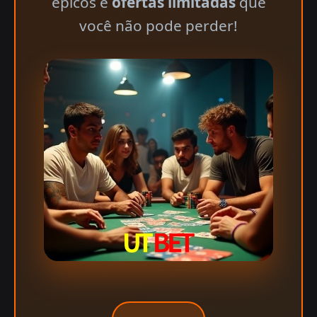
épicos e
ofertas limitadas
que
você não pode perder!