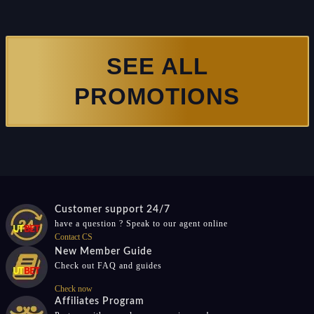
SEE ALL
PROMOTIONS
Customer support 24/7
have a question ? Speak to our agent online
Contact CS
New Member Guide
Check out FAQ and guides
Check now
Affiliates Program