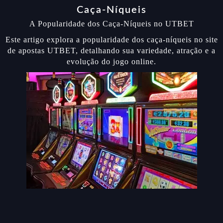
Caça-Níqueis
A Popularidade dos Caça-Níqueis no UTBET
Este artigo explora a popularidade dos caça-níqueis no site
de apostas UTBET, detalhando sua variedade, atração e a
evolução do jogo online.