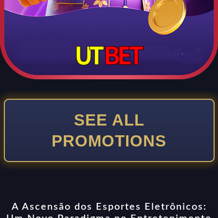
SEE ALL
PROMOTIONS
A Ascensão dos Esportes Eletrônicos: