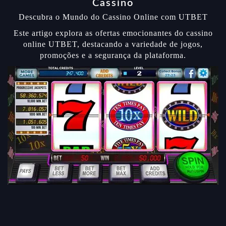
Cassino
Descubra o Mundo do Cassino Online com UTBET
Este artigo explora as ofertas emocionantes do cassino
online UTBET, destacando a variedade de jogos,
promoções e a segurança da plataforma.