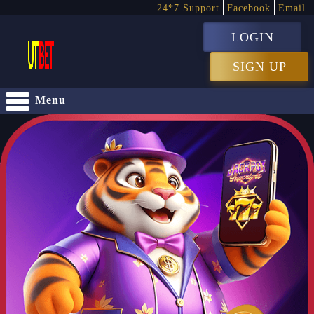
24*7 Support
Facebook
Email
LOGIN
SIGN UP
Menu