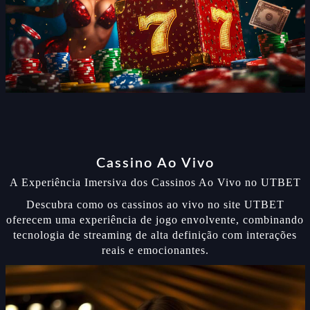
Cassino Ao Vivo
A Experiência Imersiva dos Cassinos Ao Vivo no UTBET
Descubra como os cassinos ao vivo no site UTBET
oferecem uma experiência de jogo envolvente, combinando
tecnologia de streaming de alta definição com interações
reais e emocionantes.