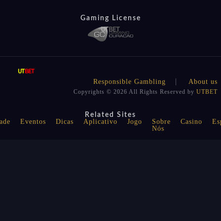
Gaming License
Responsible Gambling
About us
Copyrights © 2026 All Rights Reserved by
UTBET
Related Sites
ade
Eventos
Dicas
Aplicativo
Jogo
Sobre
Casino
Es
Nós