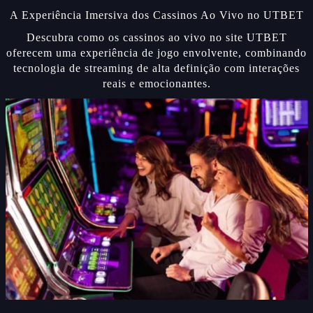
A Experiência Imersiva dos Cassinos Ao Vivo no UTBET
Descubra como os cassinos ao vivo no site UTBET
oferecem uma experiência de jogo envolvente, combinando
tecnologia de streaming de alta definição com interações
reais e emocionantes.