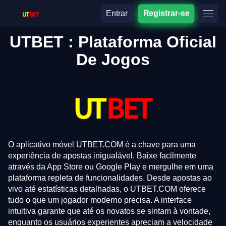
Entrar
Registrar-se
UTBET : Plataforma Oficial
De Jogos
O aplicativo móvel UTBET.COM é a chave para uma
experiência de apostas inigualável. Baixe facilmente
através da App Store ou Google Play e mergulhe em uma
plataforma repleta de funcionalidades. Desde apostas ao
vivo até estatísticas detalhadas, o UTBET.COM oferece
tudo o que um jogador moderno precisa. A interface
intuitiva garante que até os novatos se sintam à vontade,
enquanto os usuários experientes apreciam a velocidade