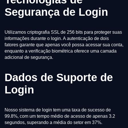
Segurança de Login
Utilizamos criptografia SSL de 256 bits para proteger suas
informações durante o login. A autenticação de dois
fatores garante que apenas você possa acessar sua conta,
enquanto a verificação biométrica oferece uma camada
adicional de segurança.
Dados de Suporte de
Login
Nosso sistema de login tem uma taxa de sucesso de
99.8%, com um tempo médio de acesso de apenas 3.2
segundos, superando a média do setor em 37%.