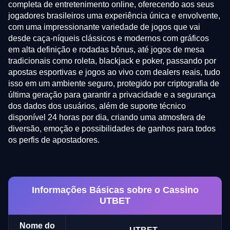
completa de entretenimento online, oferecendo aos seus
jogadores brasileiros uma experiência única e envolvente,
com uma impressionante variedade de jogos que vai
desde caça-níqueis clássicos e modernos com gráficos
em alta definição e rodadas bônus, até jogos de mesa
tradicionais como roleta, blackjack e poker, passando por
apostas esportivas e jogos ao vivo com dealers reais, tudo
isso em um ambiente seguro, protegido por criptografia de
última geração para garantir a privacidade e a segurança
dos dados dos usuários, além de suporte técnico
disponível 24 horas por dia, criando uma atmosfera de
diversão, emoção e possibilidades de ganhos para todos
os perfis de apostadores.
Informações Básicas sobre o Cassino
UTBET
Nome do