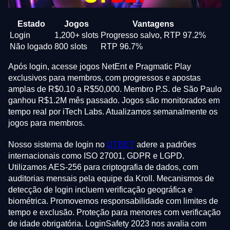
Estado
Jogos
Vantagens
Login
1,200+ slots
Progresso salvo, RTP 97.2%
Não logado
800 slots
RTP 96.7%
Após login, acesse jogos NetEnt e Pragmatic Play
exclusivos para membros, com progressos e apostas
amplas de R$0.10 a R$50,000. Membro P.S. de São Paulo
ganhou R$1.2M mês passado. Jogos são monitorados em
tempo real por iTech Labs. Atualizamos semanalmente os
jogos para membros.
Nosso sistema de login no
UTBET
adere a padrões
internacionais como ISO 27001, GDPR e LGPD.
Utilizamos AES-256 para criptografia de dados, com
auditorias mensais pela equipe da Kroll. Mecanismos de
detecção de login incluem verificação geográfica e
biométrica. Promovemos responsabilidade com limites de
tempo e exclusão. Proteção para menores com verificação
de idade obrigatória. LoginSafety 2023 nos avalia com