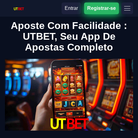
Entrar
Registrar-se
Aposte Com Facilidade :
UTBET, Seu App De
Apostas Completo