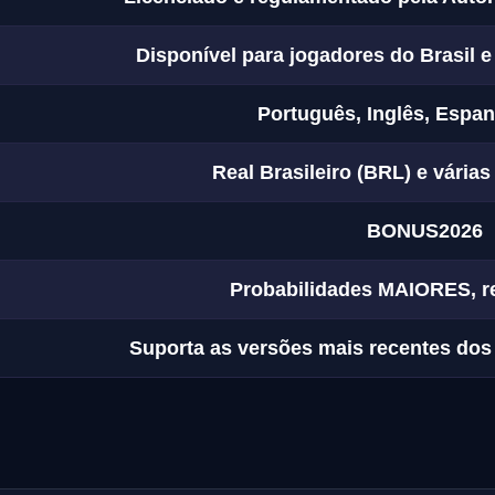
Disponível para jogadores do Brasil e
Português, Inglês, Espan
Real Brasileiro (BRL) e vária
BONUS2026
Probabilidades MAIORES, re
Suporta as versões mais recentes dos