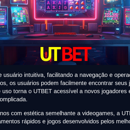
usuário intuitiva, facilitando a navegação e oper
os, os usuários podem facilmente encontrar seus jo
e uso torna o UTBET acessível a novos jogadores 
complicada.
inos com estética semelhante a videogames, a U
gamentos rápidos e jogos desenvolvidos pelos mel