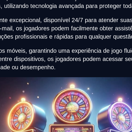
 utilizando tecnologia avançada para proteger to
te excepcional, disponível 24/7 para atender sua
e-mail, os jogadores podem facilmente obter assist
uções profissionais e rápidas para qualquer quest
os móveis, garantindo uma experiência de jogo fl
entre dispositivos, os jogadores podem acessar seu
idade ou desempenho.