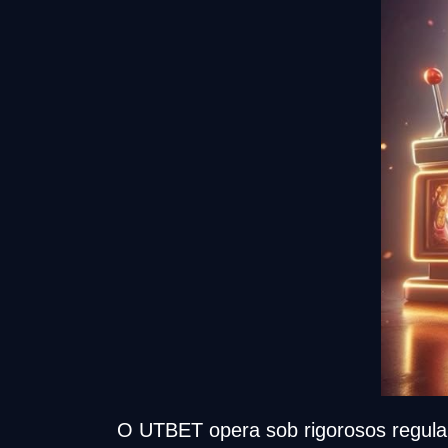
O UTBET opera sob rigorosos regula