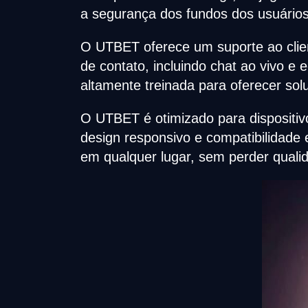
a segurança dos fundos dos usuários,
O UTBET oferece um suporte ao clien
de contato, incluindo chat ao vivo e 
altamente treinada para oferecer sol
O UTBET é otimizado para dispositiv
design responsivo e compatibilidade 
em qualquer lugar, sem perder qual