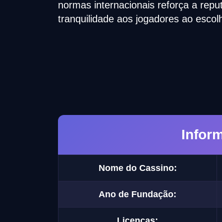
normas internacionais reforça a rep
tranquilidade aos jogadores ao esco
Infor
Nome do Cassino:
Ano de Fundação:
Licenças: