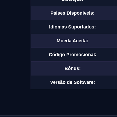
Países Disponíveis:
Idiomas Suportados:
Moeda Aceita:
Código Promocional:
Bônus:
Versão de Software: