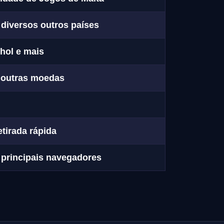
 diversos outros países
hol e mais
s outras moedas
tirada rápida
 principais navegadores