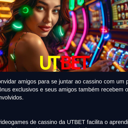
onvidar amigos para se juntar ao cassino com um
bônus exclusivos e seus amigos também recebem of
nvolvidos.
s videogames de cassino da UTBET facilita o aprendi