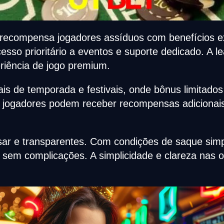
 recompensa jogadores assíduos com benefícios 
cesso prioritário a eventos e suporte dedicado. A
iência de jogo premium.
 de temporada e festivais, onde bônus limitados 
, jogadores podem receber recompensas adicionais
sar e transparentes. Com condições de saque simpl
sem complicações. A simplicidade e clareza nas