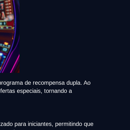
 programa de recompensa dupla. Ao
ertas especiais, tornando a
zado para iniciantes, permitindo que