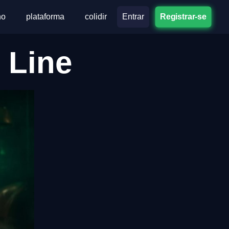
no
plataforma
colidir
Entrar
Registrar-se
 Line