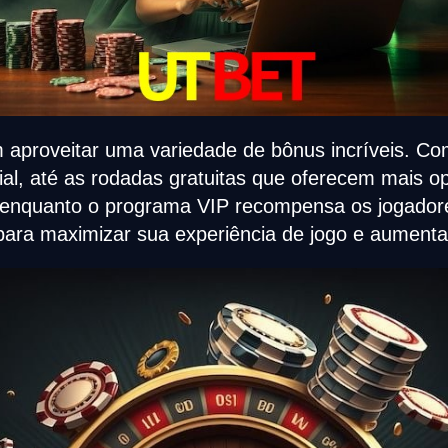
 aproveitar uma variedade de bônus incríveis. C
cial, até as rodadas gratuitas que oferecem mais 
 enquanto o programa VIP recompensa os jogadore
ara maximizar sua experiência de jogo e aumenta