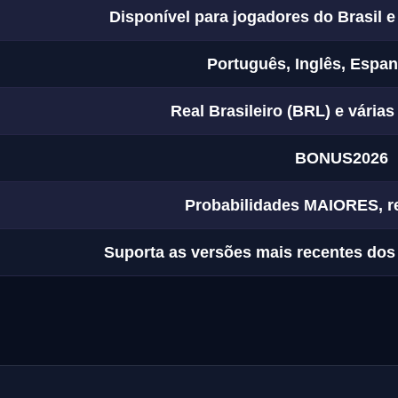
Disponível para jogadores do Brasil e
Português, Inglês, Espan
Real Brasileiro (BRL) e vária
BONUS2026
Probabilidades MAIORES, re
Suporta as versões mais recentes dos