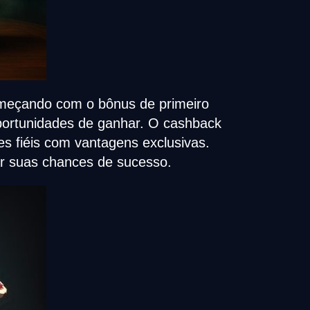
omeçando com o bônus de primeiro
oportunidades de ganhar. O cashback
s fiéis com vantagens exclusivas.
r suas chances de sucesso.