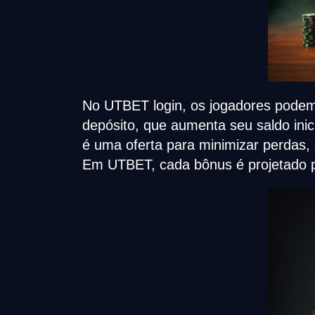
No UTBET login, os jogadores podem
depósito, que aumenta seu saldo ini
é uma oferta para minimizar perdas,
Em UTBET, cada bônus é projetado p