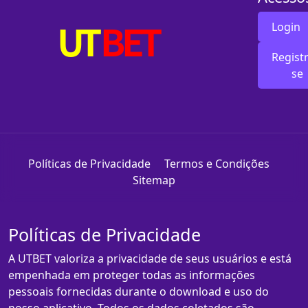
Login
Registr
se
Políticas de Privacidade
Termos e Condições
Sitemap
Políticas de Privacidade
A UTBET valoriza a privacidade de seus usuários e está
empenhada em proteger todas as informações
pessoais fornecidas durante o download e uso do