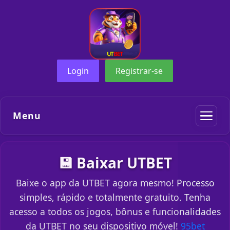
Login
Registrar-se
Menu
💾 Baixar UTBET
Baixe o app da UTBET agora mesmo! Processo
simples, rápido e totalmente gratuito. Tenha
acesso a todos os jogos, bônus e funcionalidades
da UTBET no seu dispositivo móvel!
95bet