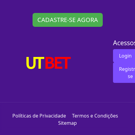
CADASTRE-SE AGORA
Acesso
Login
Registr
se
Políticas de Privacidade
Termos e Condições
Sitemap