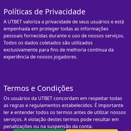
Políticas de Privacidade
A UTBET valoriza a privacidade de seus usuários e está
empenhada em proteger todas as informações
pessoais fornecidas durante o uso de nossos serviços.
Todos os dados coletados são utilizados
exclusivamente para fins de melhoria contínua da
experiência de nossos jogadores.
Termos e Condições
Os usuários da UTBET concordam em respeitar todas
as regras e regulamentos estabelecidos. É importante
ler e entender todos os termos antes de utilizar nossos
serviços. A violação destes termos pode resultar em
penalizações ou na suspensão da conta.