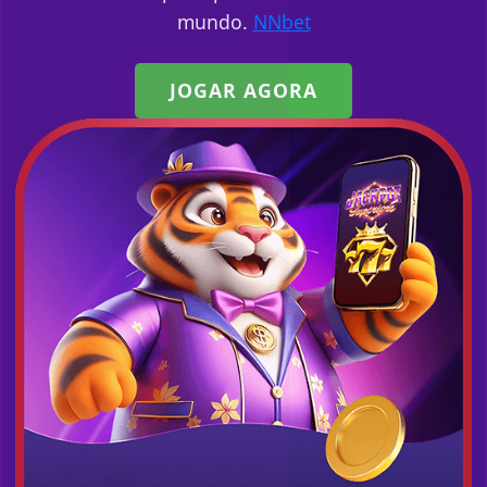
mundo.
NNbet
JOGAR AGORA