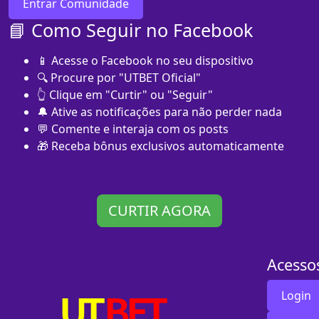
Entrar Comunidade
📘 Como Seguir no Facebook
📱 Acesse o Facebook no seu dispositivo
🔍 Procure por "UTBET Oficial"
👆 Clique em "Curtir" ou "Seguir"
🔔 Ative as notificações para não perder nada
💬 Comente e interaja com os posts
🎁 Receba bônus exclusivos automaticamente
CURTIR AGORA
Acesso
Login