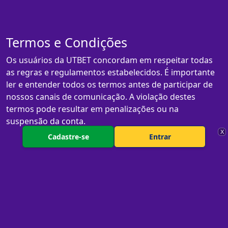
Termos e Condições
Os usuários da UTBET concordam em respeitar todas
as regras e regulamentos estabelecidos. É importante
ler e entender todos os termos antes de participar de
nossos canais de comunicação. A violação destes
termos pode resultar em penalizações ou na
suspensão da conta.
X
Cadastre-se
Entrar