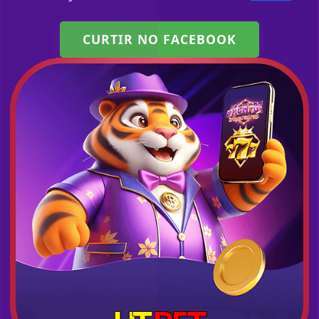
CURTIR NO FACEBOOK