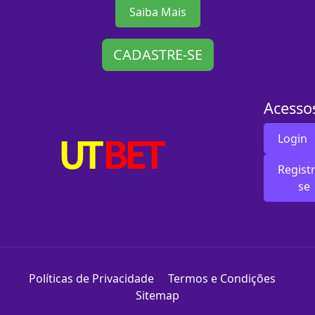
Saiba Mais
CADASTRE-SE
Acesso
Login
Registr
se
Políticas de Privacidade
Termos e Condições
Sitemap