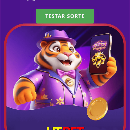
TESTAR SORTE