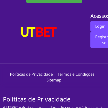
Acesso
Login
Registr
se
Políticas de Privacidade
Termos e Condições
Sitemap
Políticas de Privacidade
A UTBET valoriza a privacidade de seus usuários e está