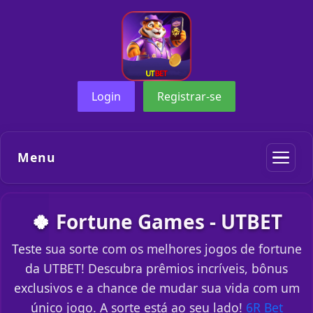
Login
Registrar-se
Menu
🍀 Fortune Games - UTBET
Teste sua sorte com os melhores jogos de fortune
da UTBET! Descubra prêmios incríveis, bônus
exclusivos e a chance de mudar sua vida com um
único jogo. A sorte está ao seu lado!
6R Bet