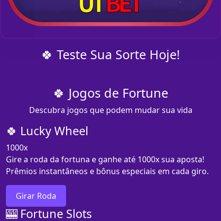
🍀 Teste Sua Sorte Hoje!
🍀 Jogos de Fortune
Descubra jogos que podem mudar sua vida
🍀 Lucky Wheel
1000x
Gire a roda da fortuna e ganhe até 1000x sua aposta!
Prêmios instantâneos e bônus especiais em cada giro.
Girar Roda
🎰 Fortune Slots