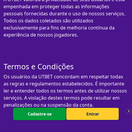
empenhada em proteger todas as informações
pessoais fornecidas durante o uso de nossos serviços.
Todos os dados coletados são utilizados
exclusivamente para fins de melhoria contínua da
experiência de nossos jogadores.
Termos e Condições
Os usuários da UTBET concordam em respeitar todas
as regras e regulamentos estabelecidos. É importante
ler e entender todos os termos antes de utilizar nossos
serviços. A violação destes termos pode resultar em
penalizações ou na suspensão da conta.
X
Cadastre-se
Entrar